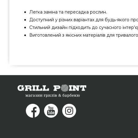
Легка заміна та пересадка рослин.
Доступний у різних варіантах для будь-якого пр
Стильний дизайн підходить до сучасного інтер'є
Виготовлений з якісних матеріалів для тривалог
CLASSICO LS 50 сіро-коричневий блискучий - 16105 ви
бренду Lechuza, Германия за актуальною вартістю всего 
грилів та мангалів GrillPoint. Дивіться і купуйте також
інтернет магазині grillpoint.com.ua Напишіть нашим екс
и мы привеземо покупцям регіонів: Кропивницький, Нік