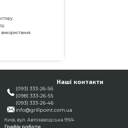
остору.
ру.
о використання.
брати та купити від якісного
8 089 грн. в інтернет каталозі
 Вазони та горщики для квітів в
пертам по номеру 0(800) 337-275
ополь, Чернівці
Наші контакти
(093) 333-26-56
(098) 333-26-55
(093) 333-26-46
info@grillpoint.com.ua
Київ, вул. Автозаводська 99/4
Графік роботи