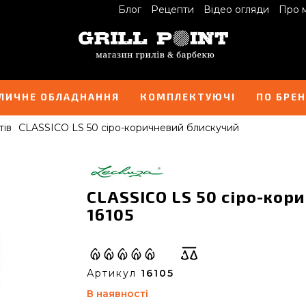
Блог
Рецепти
Відео огляди
Про 
ЛИЧНЕ ОБЛАДНАННЯ
КОМПЛЕКТУЮЧІ
ПО БРЕ
тів
CLASSICO LS 50 сіро-коричневий блискучий
CLASSICO LS 50 сіро-кор
16105
Артикул
16105
В наявності