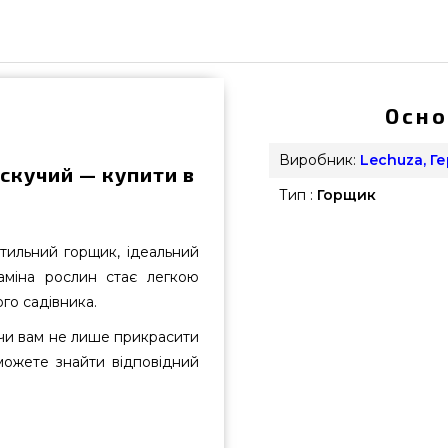
Осно
Виробник:
Lechuza, Г
искучий — купити в
Тип :
Горщик
тильний горщик, ідеальний
аміна рослин стає легкою
го садівника.
чи вам не лише прикрасити
можете знайти відповідний