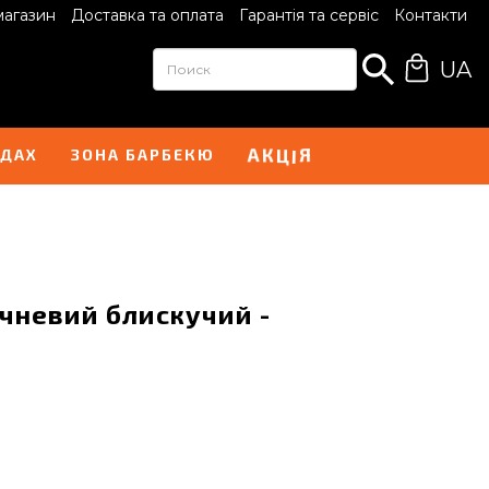
магазин
Доставка та оплата
Гарантія та сервіс
Контакти
UA
К
Ц
А
Я
І
НДАХ
ЗОНА БАРБЕКЮ
ичневий блискучий -