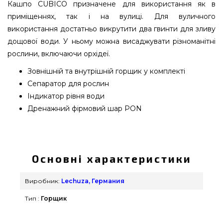
Кашпо CUBICO призначене для використання як в
приміщеннях, так і на вулиці. Для вуличного
використання достатньо викрутити два гвинти для зливу
дощової води. У ньому можна висаджувати різноманітні
рослини, включаючи орхідеї.
Зовнішній та внутрішній горщик у комплекті
Сепаратор для рослин
Індикатор рівня води
Дренажний фірмовий шар PON
CUBICO 40 Кава металік - 18192 підібрати і
придбати від якісного бренду Lechuza, Германия
за доступною вартістю всего 10 309 грн. в
Основні характеристики
каталозі грилів та барбекю Гриль Поінт. Найкращі
пропозиції на Вазони та горщики для квітів в
Виробник:
Lechuza, Германия
онлайн каталозі GrillPoint. Зателефонуйте нашим
Тип :
Горщик
продавцям за телефонним номером 0(800) 337-
275 и мы порадимо Вам покупцям регіонів: Львів,