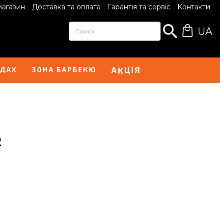
магазин
Доставка та оплата
Гарантія та сервіс
Контакти
UA
Ц
І
А
Я
К
НДАХ
ЗОНА БАРБЕКЮ
2