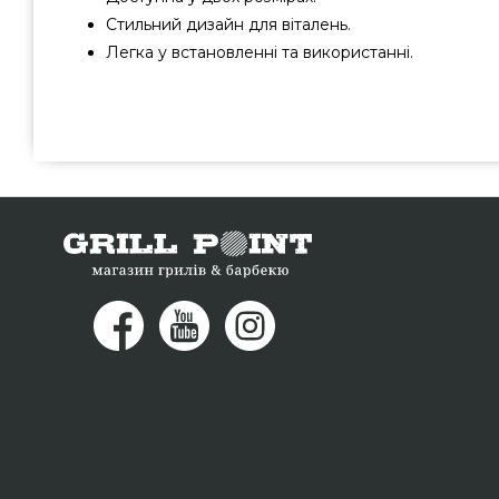
Стильний дизайн для віталень.
Легка у встановленні та використанні.
Тумба для TRIO 30 - 15012 підібрати від найкращих ви
виправданою ціною всего 2 659 грн. в онлайн каталозі 
Найкращі пропозиції на Вазони та горщики для квітів в
Напишіть прямо зараз нашим працівникам на телефонни
запропонуємо Вам жителям регіонів: Кременчук, Кривий 