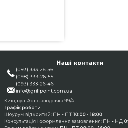
робників Lechuza, Германия за
грилів та барбекю Гриль Поінт.
 інтернет каталозі GrillPoint.
й номер (098) 333-26-55 и мы
Ріг, Кривий Ріг
Наші контакти
(093) 333-26-56
(098) 333-26-55
(093) 333-26-46
info@grillpoint.com.ua
Київ, вул. Автозаводська 99/4
Графік роботи
Шоурум відкритий:
ПН - ПТ 10:00 - 18:00
Консультація і оформлення замовлення:
ПН - НД 09