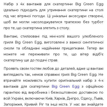
Набір з 4х вантажів для скатертини Big Green Egg
ідеально підходить для утримання скатертини на столі
під час вітряної погоди. Ці унікальні аксесуари створені,
щоб ви могли насолоджуватися трапезою без турбот
про те, що скатертина злетить з столу.
Вантажі, стилізовані під міні-копії вашого улюбленого
гриля Big Green Egg, виготовлені з важкої синтетичної
смоли та обладнані надійними прищепками. Тепер ви
можете не переживати про те, що вітер відіб'є
скатертину ще до подачі страв.
Проявіть своїм гостям любов до деталей, адже ці вантажі
виглядають так, немов справжні грилі Big Green Egg. Не
втрачайте можливість купити оригінальний набір з 4-х
вантажів для скатертини
Big Green Egg
з офіційною
гарантією від виробника і безкоштовною доставкою по
всій Україні, включаючи Київ, Харків, Дніпро, Одесу, Львів,
Запоріжжя, Кривий Ріг та інші міста. У нас ви знайдете