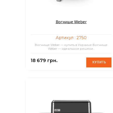
Вогнище Weber
Артикул :
2750
Вогнище Weber — купить в Украине Вогнище
Weber — идеальное решени..
18 679 грн.
КУПИТЬ
КУПИТЬ