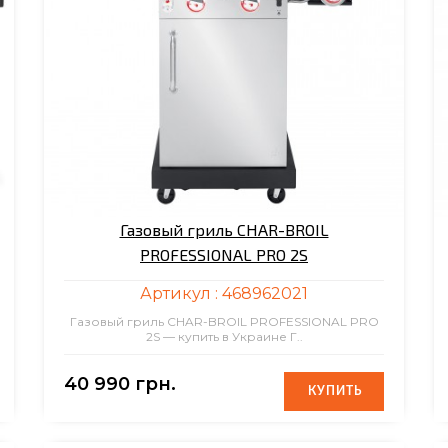
Газовый гриль CHAR-BROIL
PROFESSIONAL PRO 2S
Артикул :
468962021
Газовый гриль CHAR-BROIL PROFESSIONAL PRO
2S — купить в Украине Г..
40 990 грн.
КУПИТЬ
КУПИТЬ