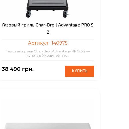
Газовый гриль Char-Broil Advantage PRO S
2
Артикул :
140975
Газовый гриль Char-Broil Advantage PRO S 2 —
купить в УкраинеИнно..
38 490 грн.
КУПИТЬ
КУПИТЬ