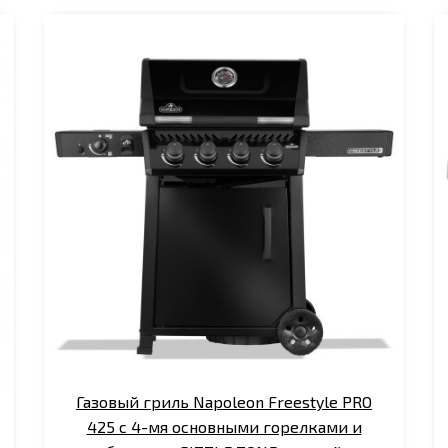
Газовый гриль Napoleon Freestyle PRO
425 с 4-мя основными горелками и