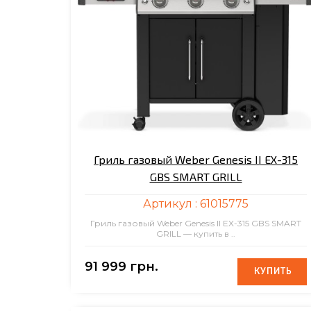
Гриль газовый Weber Genesis II EX-315
GBS SMART GRILL
Артикул :
61015775
Гриль газовый Weber Genesis II EX-315 GBS SMART
GRILL — купить в ..
91 999 грн.
КУПИТЬ
КУПИТЬ