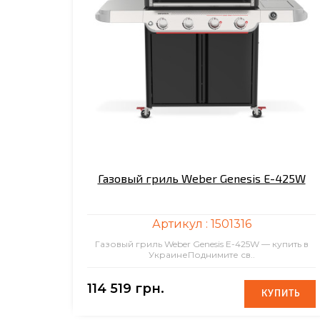
Газовый гриль Weber Genesis E-425W
Артикул :
1501316
Газовый гриль Weber Genesis E-425W — купить в
УкраинеПоднимите св..
114 519 грн.
КУПИТЬ
КУПИТЬ