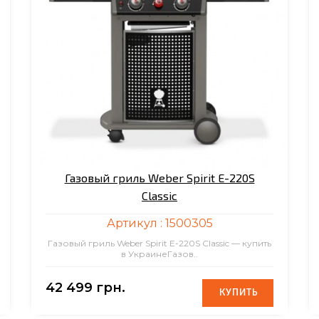
Газовый гриль Weber Spirit E-220S
Classic
Артикул :
1500305
Газовый гриль Weber Spirit E-220S Classic — купить
в УкраинеГазов..
42 499 грн.
КУПИТЬ
КУПИТЬ