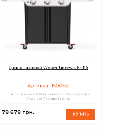
Гриль газовый Weber Genesis E-315
Артикул :
1500631
Гриль газовый Weber Genesis E-315 — купить в
Украине Газовый грил..
79 679 грн.
КУПИТЬ
КУПИТЬ