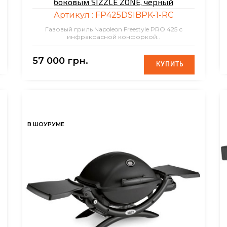
боковым SIZZLE ZONE, черный
Артикул :
FP425DSIBPK-1-RC
Газовый гриль Napoleon Freestyle PRO 425 с
инфракрасной конфоркой..
57 000 грн.
КУПИТЬ
КУПИТЬ
В ШОУРУМЕ