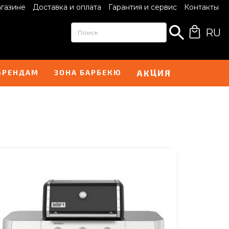
агазине
Доставка и оплата
Гарантия и сервис
Контакты
RU
Ц
И
К
А
Я
БРЕНДАМ
ЗОНА БАРБЕКЮ