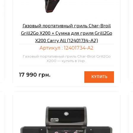
Газовый портативный гриль Char-Broil
Grill2Go X200 + Сумка для гриля Grill2Go
X200 Carry All (12401734-A2)
Артикул :
12401734-A2
Газовый портативный гриль Char-Broil Grill2Go
X200 — купить в Укр..
17 990 грн.
КУПИТЬ
КУПИТЬ