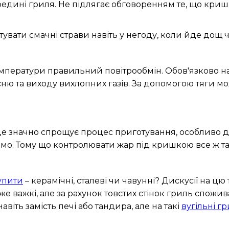
дині гриля. Не підлягає обговоренням те, що кришк
увати смачні страви навіть у негоду, коли йде дощ ч
ератури правильний повітрообмін. Обов'язково ная
исню та виходу вихлопних газів. За допомогою тяги 
це значно спрощує процес приготування, особливо дл
мо. Тому що контролювати жар під кришкою все ж та
купити
– керамічні, сталеві чи чавунні? Дискусії на цю
уже важкі, але за рахунок товстих стінок гриль спож
віть замість печі або тандира, але на такі
вугільні гр