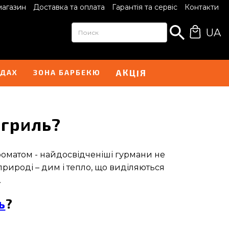
магазин
Доставка та оплата
Гарантія та сервіс
Контакти
UA
А
Я
К
Ц
І
НДАХ
ЗОНА БАРБЕКЮ
 гриль?
роматом - найдосвідченіші гурмани не
рироді – дим і тепло, що виділяються
.
ь
?