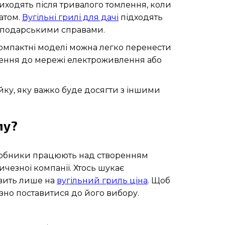
виходять після тривалого томлення, коли
матом.
Вугільні грилі для дачі
підходять
осподарськими справами.
компактні моделі можна легко перенести
ючення до мережі електроживлення або
йку, яку важко буде досягти з іншими
му?
виробники працюють над створенням
чезної компанії. Хтось шукає
авить лише на
вугільний гриль ціна
. Щоб
зно поставитися до його вибору.