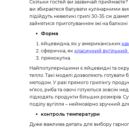
Скільки гостей ви зазвичай приймаєте? 
ви збираєтеся балувати кулінарними вишу
підійдуть невеликі грилі 30-35 см діамет
зайнятися приготуванням їжі на балконі а
Форма
яйцевидна, як у американських
ка
сферична, як
класичний вугільний
прямокутна.
Найпопулярнішими є яйцевидні та округл
тепло. Такі моделі дозволяють готувати 
методом. У разі прямого грилінгу проду
м'ясо, риба та овочі готуються зовсім н
підходять продукти більших розмірів. Сут
поділу вугілля – неймовірно зручний дл
контроль температури
Дуже важлива деталь для вибору гарного