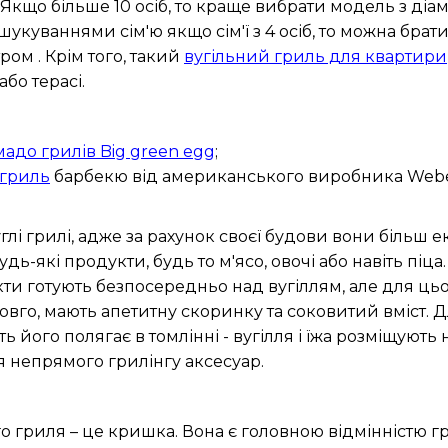
Якщо більше 10 осіб, то краще вибрати модель з ді
куваннями сім'ю якщо сім'ї з 4 осіб, то можна брат
ром . Крім того, такий
вугільний гриль для квартири
бо терасі.
мадо грилів Big green egg
;
 гриль
барбекю від американського виробника Webe
і грилі, адже за рахунок своєї будови вони більш ек
будь-які продукти, будь то м'ясо, овочі або навіть п
кти готують безпосередньо над вугіллям, але для ць
едовго, мають апетитну скоринку та соковитий вміст
ь його полягає в томлінні - вугілля і їжа розміщують
я непрямого грилінгу аксесуар.
 гриля – це кришка. Вона є головною відмінністю гр