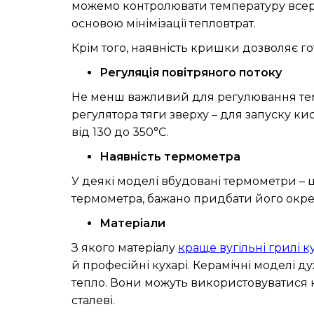
можемо контролювати температуру всере
основою мінімізації тепловтрат.
Крім того, наявність кришки дозволяє гот
Регуляція повітряного потоку
Не менш важливий для регулювання темп
регулятора тяги зверху – для запуску к
від 130 до 350°С.
Наявність термометра
У деякі моделі вбудовані термометри – 
термометра, бажано придбати його окре
Матеріали
З якого матеріалу
краще вугільні грилі 
й професійні кухарі. Керамічні моделі д
тепло. Вони можуть використовуватися на
сталеві.