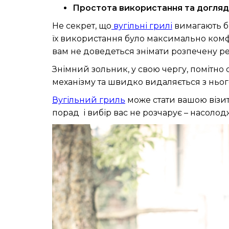
Простота використання та догляд
Не секрет, що
вугільні грилі
вимагають бі
їх використання було максимально комфо
вам не доведеться знімати розпечену ре
Знімний зольник, у свою чергу, помітно
механізму та швидко видаляється з ньог
Вугільний гриль
може стати вашою візи
порад і вибір вас не розчарує – насол