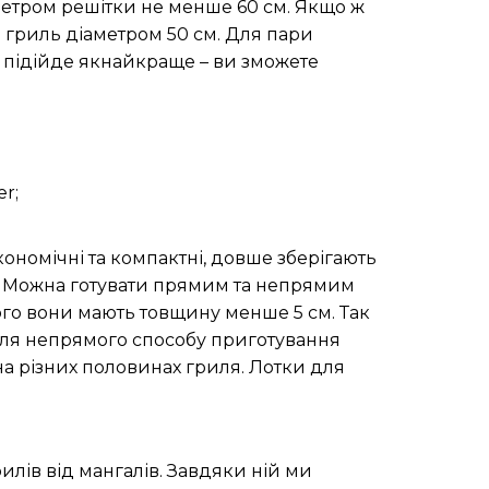
аметром решітки не менше 60 см. Якщо ж
и гриль діаметром 50 см. Для пари
підійде якнайкраще – ви зможете
r;
ономічні та компактні, довше зберігають
іца. Можна готувати прямим та непрямим
ого вони мають товщину менше 5 см. Так
. Для непрямого способу приготування
 на різних половинах гриля. Лотки для
илів від мангалів. Завдяки ній ми