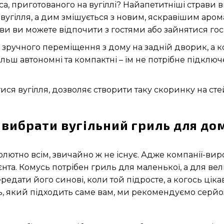
са, приготованого на вугіллі? Найапетитніші страви 
є вугілля, а дим змішується з новим, яскравішим аро
ави ви можете відпочити з гостями або зайнятися г
 зручного переміщення з дому на задній дворик, а 
льш автономні та компактні – їм не потрібне підкл
ися вугілля, дозволяє створити таку скоринку на сте
 вибрати вугільний гриль для до
солютно всім, звичайно ж не існує. Адже компанії-
та. Комусь потрібен гриль для маленької, а для вели
редати його синові, коли той підросте, а когось цік
ь, який підходить саме вам, ми рекомендуємо серйо