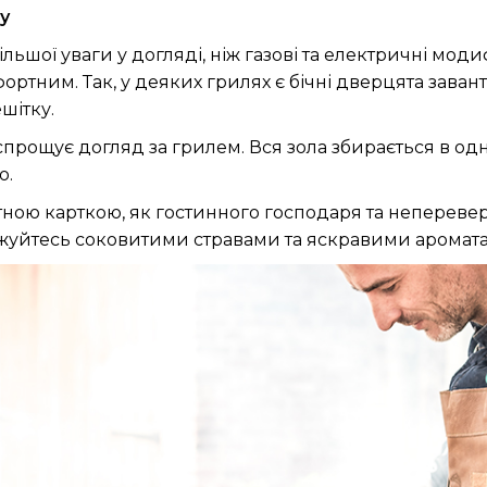
у
льшої уваги у догляді, ніж газові та електричні мод
ртним. Так, у деяких грилях є бічні дверцята завант
шітку.
 спрощує догляд за грилем. Вся зола збирається в 
о.
тною карткою, як гостинного господаря та неперев
оджуйтесь соковитими стравами та яскравими аромата