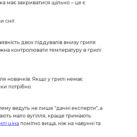
а має закриватися щільно – це є
и сніг.
вність двох піддувалів внизу гриля
можна контролювати температуру в грилі
я новачків. Якщо у грилі немає
ки потрібно.
 тему ведуть не лише "дачні експерти", а
ивають мало вугілля, краще тримають
илі ціна
помітно вища, ніж на чавунні та