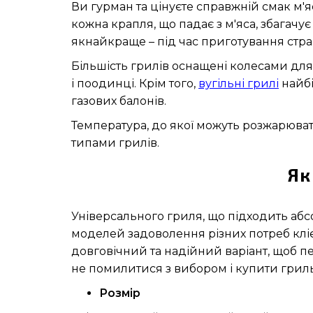
Ви гурман та цінуєте справжній смак м'я
кожна крапля, що падає з м'яса, збагачу
якнайкраще – під час приготування стр
Більшість грилів оснащені колесами для
і поодинці. Крім того,
вугільні грилі
найбі
газових балонів.
Температура, до якої можуть розжарюват
типами грилів.
Як
Універсального гриля, що підходить аб
моделей задоволення різних потреб клієн
довговічний та надійний варіант, щоб пе
не помилитися з вибором і купити грил
Розмір