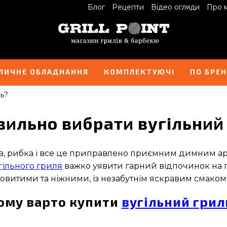
Блог
Рецепти
Відео огляди
Про 
ЛИЧНЕ ОБЛАДНАННЯ
КОМПЛЕКТУЮЧІ
ПО БРЕ
ль?
вильно вибрати вугільний
чів, рибка і все це приправлено приємним димним а
гільного гриля
важко уявити гарний відпочинок на п
ковитими та ніжними, із незабутнім яскравим смаком
ому варто купити
вугільний грил